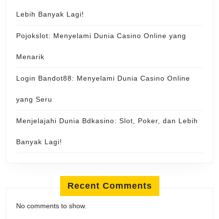
Lebih Banyak Lagi!
Pojokslot: Menyelami Dunia Casino Online yang
Menarik
Login Bandot88: Menyelami Dunia Casino Online
yang Seru
Menjelajahi Dunia Bdkasino: Slot, Poker, dan Lebih
Banyak Lagi!
Recent Comments
No comments to show.