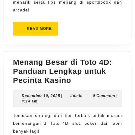
menarik serta tips menang di sportsbook dan
Online
arcade!
Terbaik
READ
READ MORE
MORE
Menang Besar di Toto 4D:
Panduan Lengkap untuk
Menang
Pecinta Kasino
Besar
December
admin
December 10, 2025
|
admin
di
|
0 Comment
|
10,
4:14 am
Toto
2025
4D:
Temukan strategi dan tips terbaik untuk meraih
kemenangan di Toto 4D, slot, poker, dan lebih
Panduan
banyak lagi!
Lengkap