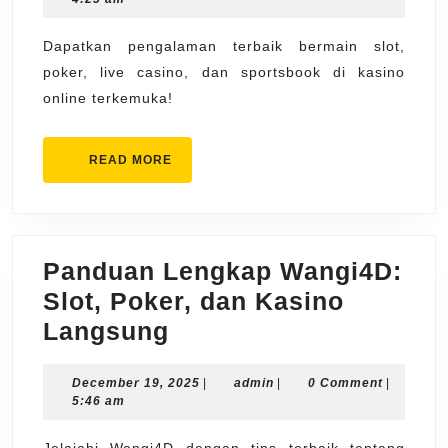
Online:
2025
Slot,
Dapatkan pengalaman terbaik bermain slot,
poker, live casino, dan sportsbook di kasino
Poker,
online terkemuka!
dan
Lainnya
READ
READ MORE
MORE
Panduan Lengkap Wangi4D:
Slot, Poker, dan Kasino
Panduan
Langsung
Lengkap
December
admin
December 19, 2025
Wangi4D:
|
admin
|
0 Comment
|
19,
5:46 am
Slot,
2025