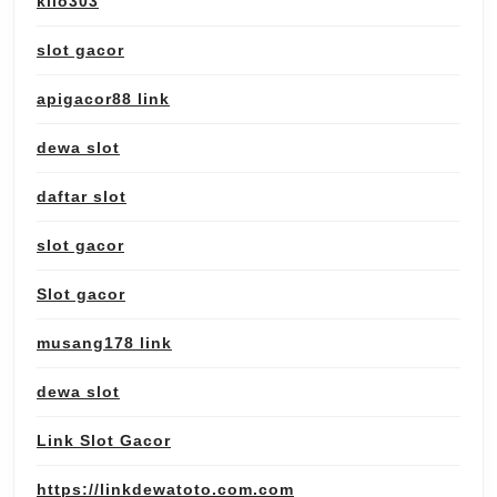
kilo303
slot gacor
apigacor88 link
dewa slot
daftar slot
slot gacor
Slot gacor
musang178 link
dewa slot
Link Slot Gacor
https://linkdewatoto.com.com