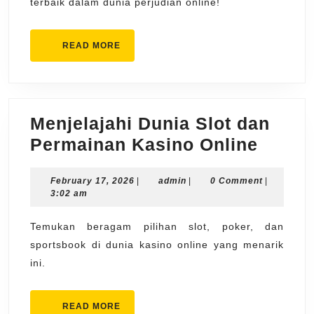
terbaik dalam dunia perjudian online!
Banyak
Lagi
READ
READ MORE
MORE
Menjelajahi Dunia Slot dan
Menjel
Permainan Kasino Online
Dunia
February
admin
February 17, 2026
|
admin
|
0 Comment
Slot
|
17,
3:02 am
dan
2026
Perma
Temukan beragam pilihan slot, poker, dan
sportsbook di dunia kasino online yang menarik
Kasin
ini.
Onlin
READ
READ MORE