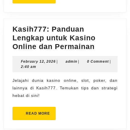
MORE
Kasih777: Panduan
Lengkap untuk Kasino
Kasih777
Online dan Permainan
Panduan
February
admin
February 12, 2026
|
admin
|
0 Comment
Lengkap
|
12,
2:40 am
untuk
2026
Kasino
Jelajahi dunia kasino online, slot, poker, dan
lainnya di Kasih777. Temukan tips dan strategi
Online
hebat di sini!
dan
Permaina
READ
READ MORE
MORE