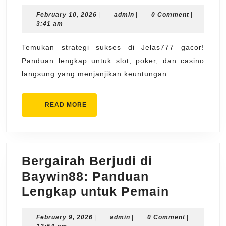
Gacor:
February
admin
February 10, 2026
|
admin
Panduan
|
0 Comment
|
10,
3:41 am
Lengkap
2026
Judi
Temukan strategi sukses di Jelas777 gacor!
Panduan lengkap untuk slot, poker, dan casino
Online
langsung yang menjanjikan keuntungan.
yang
Menguntungka
READ
READ MORE
MORE
Bergairah Berjudi di
Baywin88: Panduan
Bergaira
Lengkap untuk Pemain
Berjudi
February
admin
February 9, 2026
|
admin
|
0 Comment
di
|
9,