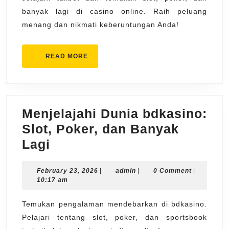
banyak lagi di casino online. Raih peluang
Dunia
menang dan nikmati keberuntungan Anda!
Casino
Online
READ
READ MORE
MORE
Menjelajahi Dunia bdkasino:
Slot, Poker, dan Banyak
Menjelajahi
Lagi
Dunia
February
admin
February 23, 2026
bdkasino:
|
admin
|
0 Comment
|
23,
10:17 am
Slot,
2026
Poker,
Temukan pengalaman mendebarkan di bdkasino.
Pelajari tentang slot, poker, dan sportsbook
dan