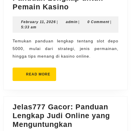
Mengenal
Pemain Kasino
Slot
February
admin
February 11, 2026
|
admin
Depo
|
0 Comment
|
11,
5:33 am
5000:
2026
Panduan
Temukan panduan lengkap tentang slot depo
5000, mulai dari strategi, jenis permainan,
Lengkap
hingga tips menang di kasino online.
untuk
Pemain
READ
READ MORE
Kasino
MORE
Jelas777 Gacor: Panduan
Lengkap Judi Online yang
Jelas777
Menguntungkan