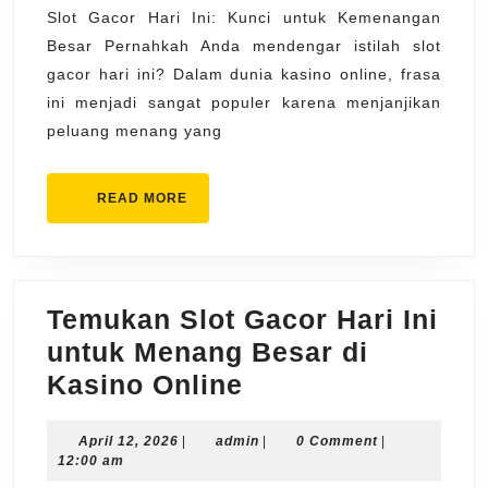
Ini
Slot Gacor Hari Ini: Kunci untuk Kemenangan
Besar Pernahkah Anda mendengar istilah slot
di
gacor hari ini? Dalam dunia kasino online, frasa
Duni
ini menjadi sangat populer karena menjanjikan
Kasi
peluang menang yang
Onlin
READ
READ MORE
MORE
Temukan Slot Gacor Hari Ini
untuk Menang Besar di
Temukan
Kasino Online
Slot
April
admin
April 12, 2026
|
admin
Gacor
|
0 Comment
|
12,
12:00 am
Hari
2026