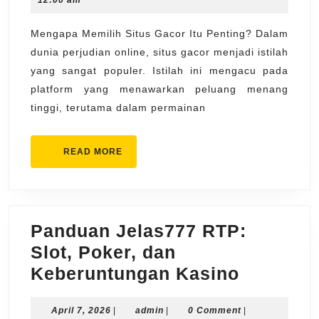
12:00 am
Terbaik
2026
untuk
Mengapa Memilih Situs Gacor Itu Penting? Dalam
dunia perjudian online, situs gacor menjadi istilah
Slot
yang sangat populer. Istilah ini mengacu pada
dan
platform yang menawarkan peluang menang
Poker
tinggi, terutama dalam permainan
Online
READ
READ MORE
MORE
Panduan Jelas777 RTP:
Slot, Poker, dan
Panduan
Keberuntungan Kasino
Jelas777
April
admin
April 7, 2026
|
admin
|
0 Comment
RTP:
|