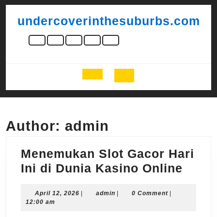
Skip
to
undercoverinthesuburbs.com
content
Skip
to
content
Open
Button
Author:
admin
Menemukan Slot Gacor Hari
Mene
Ini di Dunia Kasino Online
Slot
April
admin
April 12, 2026
|
admin
|
0 Comment
|
Gaco
12,
12:00 am
Hari
2026