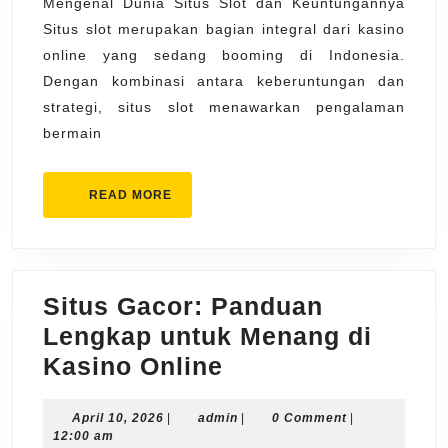
untuk
Mengenal Dunia Situs Slot dan Keuntungannya
Situs slot merupakan bagian integral dari kasino
Penggemar
online yang sedang booming di Indonesia.
Kasino
Dengan kombinasi antara keberuntungan dan
Online
strategi, situs slot menawarkan pengalaman
bermain
READ
READ MORE
MORE
Situs Gacor: Panduan
Lengkap untuk Menang di
Situs
Kasino Online
Gacor:
April
admin
April 10, 2026
|
admin
Panduan
|
0 Comment
|
10,
12:00 am