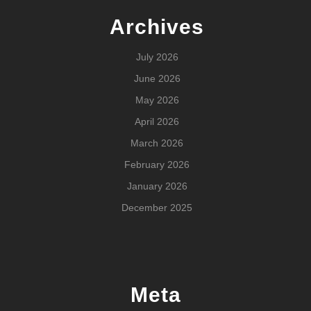
Archives
July 2026
June 2026
May 2026
April 2026
March 2026
February 2026
January 2026
December 2025
Meta