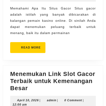
Lengkap
2026
untuk
Memahami Apa Itu Situs Gacor Situs gacor
adalah istilah yang banyak dibicarakan di
Menang
kalangan pemain kasino online. Di sinilah Anda
di
dapat menemukan peluang terbaik untuk
Kasino
menang, baik itu dalam permainan
Online
READ
READ MORE
MORE
Menemukan Link Slot Gacor
Terbaik untuk Kemenangan
Menemukan
Besar
Link
April
admin
April 10, 2026
Slot
|
admin
|
0 Comment
|
10,
12:00 am