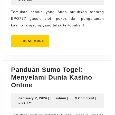
BPO777
2026
Gacor:
Temukan semua yang Anda butuhkan tentang
BPO777 gacor: slot, poker, dan pengalaman
Panduan
kasino langsung yang tidak terlupakan!
Slot
dan
READ
READ MORE
Poker
MORE
Panduan Sumo Togel:
Menyelami Dunia Kasino
Panduan
Online
Sumo
February
admin
February 7, 2026
Togel:
|
admin
|
0 Comment
|
7,
9:11 am
Menyelami
2026