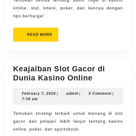
Dunia
Temukan semua tentang Sumo Togel di kasino
online: slot, lotere, poker, dan lainnya dengan
Kasino
tips berharga!
Online
READ
READ MORE
MORE
Keajaiban Slot Gacor di
Keajaiban
Dunia Kasino Online
Slot
February
admin
February 7, 2026
|
admin
|
0 Comment
Gacor
|
7,
7:39 am
di
2026
Dunia
Temukan strategi terbaik untuk menang di slot
gacor dan pelajari lebih lanjut tentang kasino
Kasino
online, poker, dan sportsbook.
Online