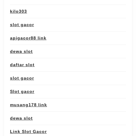
kilo303
slot gacor
apigacor88 link
dewa slot
daftar slot
slot gacor
Slot gacor
musang178 link
dewa slot
Link Slot Gacor