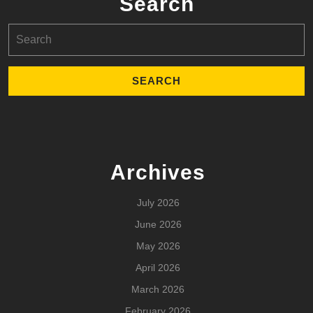
Search
Search
for:
Archives
July 2026
June 2026
May 2026
April 2026
March 2026
February 2026