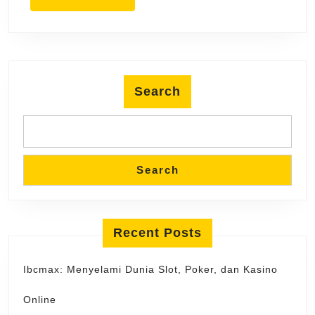
MORE
Search
Search
Recent Posts
Ibcmax: Menyelami Dunia Slot, Poker, dan Kasino
Online