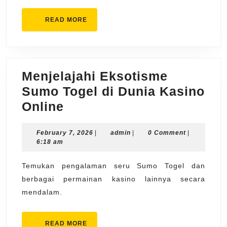
READ
READ MORE
MORE
Menjelajahi Eksotisme
Sumo Togel di Dunia Kasino
Menjelajahi
Online
Eksotisme
February
admin
February 7, 2026
Sumo
|
admin
|
0 Comment
|
7,
6:18 am
Togel
2026
di
Temukan pengalaman seru Sumo Togel dan
berbagai permainan kasino lainnya secara
Dunia
mendalam.
Kasino
Online
READ
READ MORE