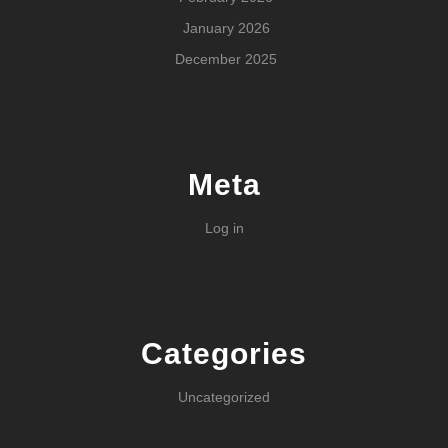
January 2026
December 2025
Meta
Log in
Categories
Uncategorized