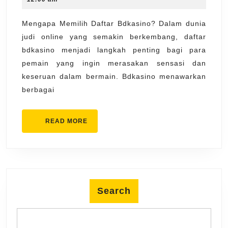
Bdkasino
2026
untuk
Mengapa Memilih Daftar Bdkasino? Dalam dunia
judi online yang semakin berkembang, daftar
Pecinta
bdkasino menjadi langkah penting bagi para
Judi
pemain yang ingin merasakan sensasi dan
Online
keseruan dalam bermain. Bdkasino menawarkan
berbagai
READ
READ MORE
MORE
Search