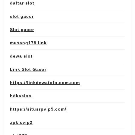
daftar slot
slot gacor
Slot gacor
musang178 link
dewa slot
Link Slot Gacor
https://linkdewatoto.com.com
bdkasino
https://situsrpvip5.com/
apk svip2