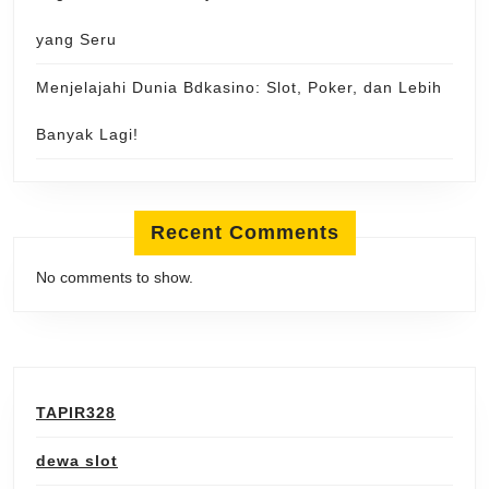
yang Seru
Menjelajahi Dunia Bdkasino: Slot, Poker, dan Lebih
Banyak Lagi!
Recent Comments
No comments to show.
TAPIR328
dewa slot