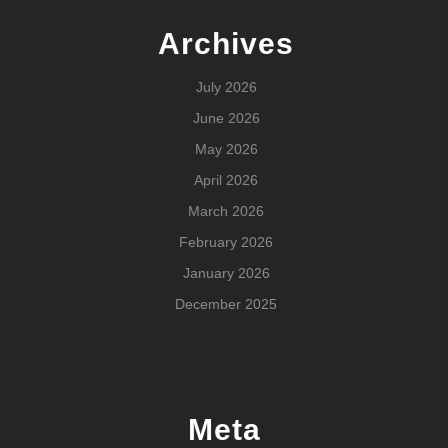
Archives
July 2026
June 2026
May 2026
April 2026
March 2026
February 2026
January 2026
December 2025
Meta