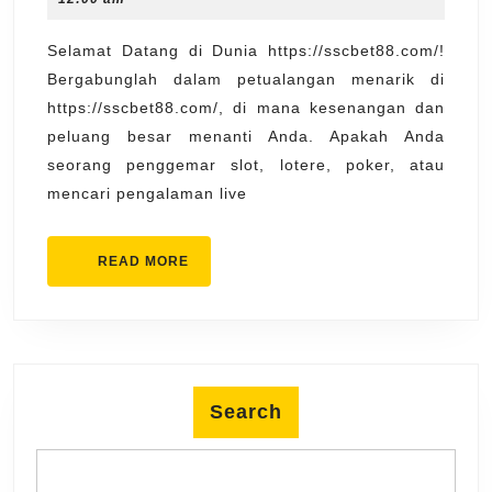
Keajai
2026
Kasino
Selamat Datang di Dunia https://sscbet88.com/!
Bergabunglah dalam petualangan menarik di
Online
https://sscbet88.com/, di mana kesenangan dan
peluang besar menanti Anda. Apakah Anda
seorang penggemar slot, lotere, poker, atau
mencari pengalaman live
READ
READ MORE
MORE
Search