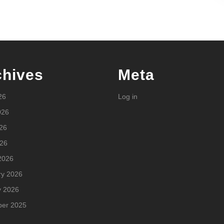
chives
Meta
26
Log in
026
26
026
2026
ry 2026
y 2026
er 2025