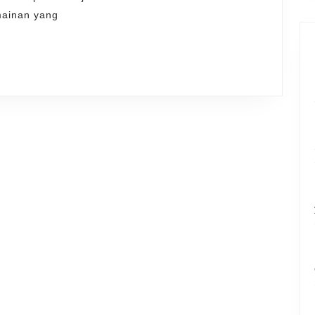
mainan yang