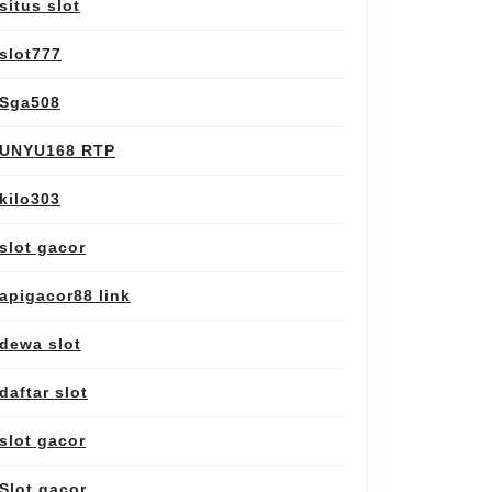
situs slot
slot777
Sga508
UNYU168 RTP
kilo303
slot gacor
apigacor88 link
dewa slot
daftar slot
slot gacor
Slot gacor