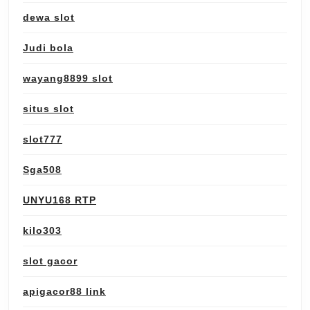
dewa slot
Judi bola
wayang8899 slot
situs slot
slot777
Sga508
UNYU168 RTP
kilo303
slot gacor
apigacor88 link