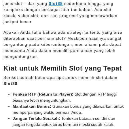
jenis slot – dari yang
Slot88
sederhana hingga yang
kompleks dengan berbagai fitur tambahan. Ada slot
klasik, video slot, dan slot progresif yang menawarkan
jackpot besar.
Apakah Anda tahu bahwa ada strategi tertentu yang bisa
diterapkan saat bermain slot? Meskipun hasilnya sangat
bergantung pada keberuntungan, memahami pola dapat
membantu Anda dalam memilih permainan yang lebih
menguntungkan.
Kiat untuk Memilih Slot yang Tepat
Berikut adalah beberapa tips untuk memilih slot dalam
Slot88
:
Periksa RTP (Return to Player):
Slot dengan RTP tinggi
biasanya lebih menguntungkan.
Manfaatkan Bonus:
Gunakan bonus yang ditawarkan untuk
memperpanjang waktu bermain Anda.
Jangan Terlalu Serakah:
Tentukan batasan sendiri dan
jangan tergoda untuk terus bermain meski sudah kalah.