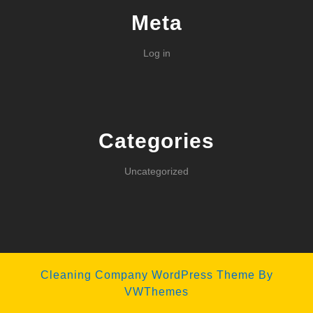
Meta
Log in
Categories
Uncategorized
Cleaning Company WordPress Theme
By
VWThemes