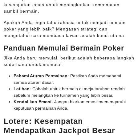
kesempatan emas untuk meningkatkan kemampuan
sambil bermain.
Apakah Anda ingin tahu rahasia untuk menjadi pemain
poker yang lebih baik? Mengasah strategi dan
mengetahui cara membaca lawan adalah kunci utama.
Panduan Memulai Bermain Poker
Jika Anda baru memulai, berikut adalah beberapa langkah
sederhana untuk memulai:
Pahami Aturan Permainan:
Pastikan Anda memahami
semua aturan dasar.
Latihan:
Cobalah untuk bermain di meja taruhan rendah
sebelum melangkah ke turnamen yang lebih besar.
Kendalikan Emosi:
Jangan biarkan emosi memengaruhi
keputusan permainan Anda.
Lotere: Kesempatan
Mendapatkan Jackpot Besar