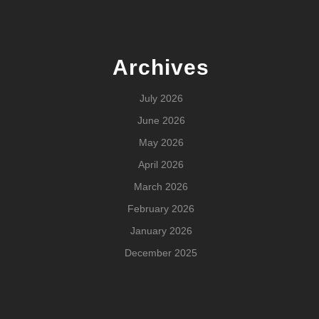
Archives
July 2026
June 2026
May 2026
April 2026
March 2026
February 2026
January 2026
December 2025