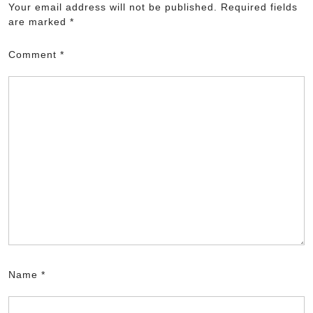
Your email address will not be published.
Required fields
are marked
*
Comment
*
Name
*