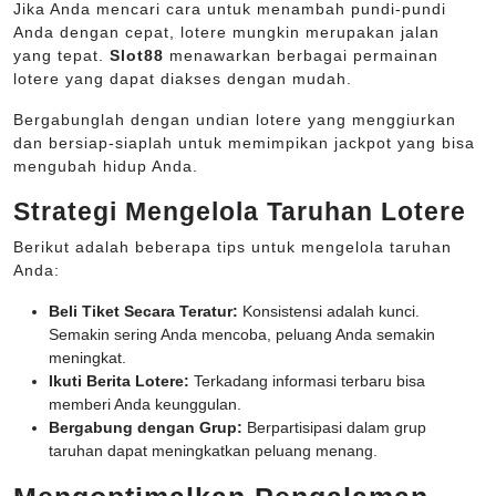
Jika Anda mencari cara untuk menambah pundi-pundi
Anda dengan cepat, lotere mungkin merupakan jalan
yang tepat.
Slot88
menawarkan berbagai permainan
lotere yang dapat diakses dengan mudah.
Bergabunglah dengan undian lotere yang menggiurkan
dan bersiap-siaplah untuk memimpikan jackpot yang bisa
mengubah hidup Anda.
Strategi Mengelola Taruhan Lotere
Berikut adalah beberapa tips untuk mengelola taruhan
Anda:
Beli Tiket Secara Teratur:
Konsistensi adalah kunci.
Semakin sering Anda mencoba, peluang Anda semakin
meningkat.
Ikuti Berita Lotere:
Terkadang informasi terbaru bisa
memberi Anda keunggulan.
Bergabung dengan Grup:
Berpartisipasi dalam grup
taruhan dapat meningkatkan peluang menang.