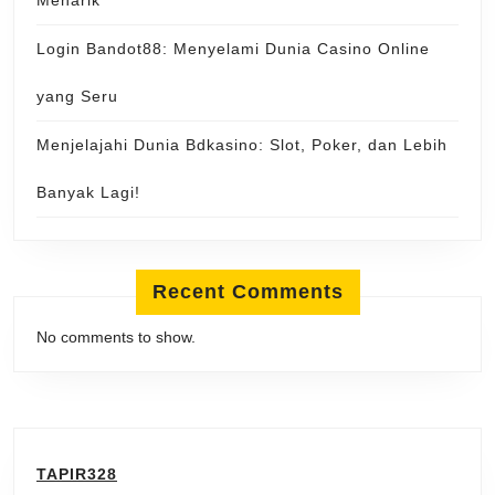
Menarik
Login Bandot88: Menyelami Dunia Casino Online
yang Seru
Menjelajahi Dunia Bdkasino: Slot, Poker, dan Lebih
Banyak Lagi!
Recent Comments
No comments to show.
TAPIR328