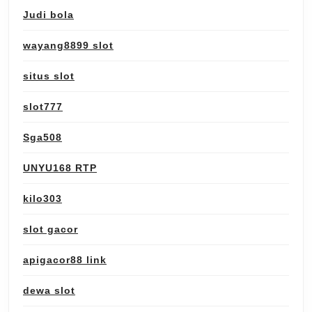
Judi bola
wayang8899 slot
situs slot
slot777
Sga508
UNYU168 RTP
kilo303
slot gacor
apigacor88 link
dewa slot