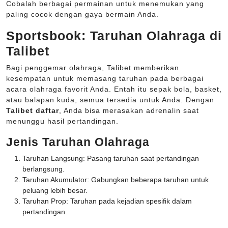
Cobalah berbagai permainan untuk menemukan yang
paling cocok dengan gaya bermain Anda.
Sportsbook: Taruhan Olahraga di
Talibet
Bagi penggemar olahraga, Talibet memberikan
kesempatan untuk memasang taruhan pada berbagai
acara olahraga favorit Anda. Entah itu sepak bola, basket,
atau balapan kuda, semua tersedia untuk Anda. Dengan
Talibet daftar
, Anda bisa merasakan adrenalin saat
menunggu hasil pertandingan.
Jenis Taruhan Olahraga
Taruhan Langsung: Pasang taruhan saat pertandingan
berlangsung.
Taruhan Akumulator: Gabungkan beberapa taruhan untuk
peluang lebih besar.
Taruhan Prop: Taruhan pada kejadian spesifik dalam
pertandingan.