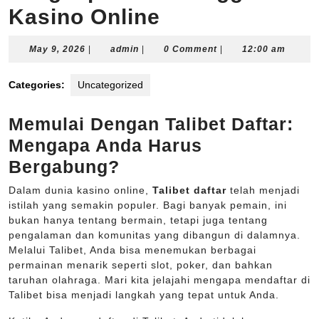
Kasino Online
May
admin
May 9, 2026
|
admin
|
0 Comment
|
12:00 am
9,
2026
Categories:
Uncategorized
Memulai Dengan Talibet Daftar:
Mengapa Anda Harus
Bergabung?
Dalam dunia kasino online,
Talibet daftar
telah menjadi
istilah yang semakin populer. Bagi banyak pemain, ini
bukan hanya tentang bermain, tetapi juga tentang
pengalaman dan komunitas yang dibangun di dalamnya.
Melalui Talibet, Anda bisa menemukan berbagai
permainan menarik seperti slot, poker, dan bahkan
taruhan olahraga. Mari kita jelajahi mengapa mendaftar di
Talibet bisa menjadi langkah yang tepat untuk Anda.