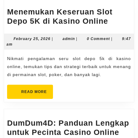
Menemukan Keseruan Slot
Menem
Depo 5K di Kasino Online
Keseru
Slot
February
admin
February 25, 2026
|
admin
|
0 Comment
|
9:47
25,
am
Depo
2026
5K
Nikmati pengalaman seru slot depo 5k di kasino
di
online, temukan tips dan strategi terbaik untuk menang
Kasino
di permainan slot, poker, dan banyak lagi.
Online
READ
READ MORE
MORE
DumDum4D: Panduan Lengkap
Dum
untuk Pecinta Casino Online