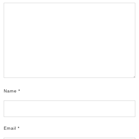
Name
*
Email
*