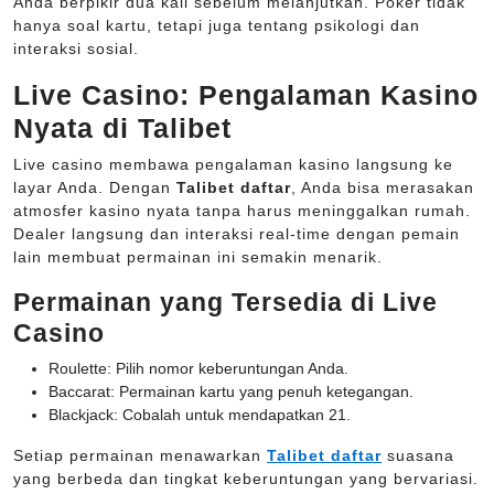
Anda berpikir dua kali sebelum melanjutkan. Poker tidak
hanya soal kartu, tetapi juga tentang psikologi dan
interaksi sosial.
Live Casino: Pengalaman Kasino
Nyata di Talibet
Live casino membawa pengalaman kasino langsung ke
layar Anda. Dengan
Talibet daftar
, Anda bisa merasakan
atmosfer kasino nyata tanpa harus meninggalkan rumah.
Dealer langsung dan interaksi real-time dengan pemain
lain membuat permainan ini semakin menarik.
Permainan yang Tersedia di Live
Casino
Roulette: Pilih nomor keberuntungan Anda.
Baccarat: Permainan kartu yang penuh ketegangan.
Blackjack: Cobalah untuk mendapatkan 21.
Setiap permainan menawarkan
Talibet daftar
suasana
yang berbeda dan tingkat keberuntungan yang bervariasi.