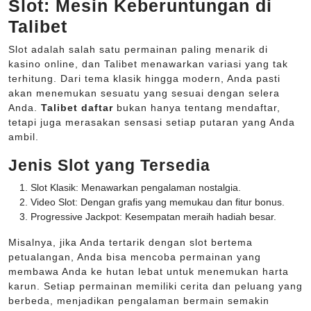
Slot: Mesin Keberuntungan di
Talibet
Slot adalah salah satu permainan paling menarik di
kasino online, dan Talibet menawarkan variasi yang tak
terhitung. Dari tema klasik hingga modern, Anda pasti
akan menemukan sesuatu yang sesuai dengan selera
Anda.
Talibet daftar
bukan hanya tentang mendaftar,
tetapi juga merasakan sensasi setiap putaran yang Anda
ambil.
Jenis Slot yang Tersedia
Slot Klasik: Menawarkan pengalaman nostalgia.
Video Slot: Dengan grafis yang memukau dan fitur bonus.
Progressive Jackpot: Kesempatan meraih hadiah besar.
Misalnya, jika Anda tertarik dengan slot bertema
petualangan, Anda bisa mencoba permainan yang
membawa Anda ke hutan lebat untuk menemukan harta
karun. Setiap permainan memiliki cerita dan peluang yang
berbeda, menjadikan pengalaman bermain semakin