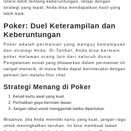
lotere lebih tentang keberuntungan, tetapi dengan
strategi yang tepat, Anda bisa mendapatkan hasil yang
lebih baik.
Poker: Duel Keterampilan dan
Keberuntungan
Poker adalah permainan yang menguji kemampuan
dan strategi Anda. Di Talibet, Anda bisa bermain
poker melawan orang lain dari seluruh dunia.
Pengalaman sosial yang ditawarkan dalam permainan ini
sangat menarik, di mana Anda dapat berinteraksi dengan
pemain lain melalui fitur chat.
Strategi Menang di Poker
Kenali kartu awal yang kuat.
Perhatikan gaya bermain lawan.
Jangan takut untuk menggertak ketika diperlukan.
Misalnya, jika Anda memiliki kartu yang kuat, jangan ragu
untuk meningkatkan taruhan. Ini bisa membuat lawan