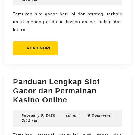
Ini:
2026
Panduan
Temukan slot gacor hari ini dan strategi terbaik
untuk menang di dunia kasino online, poker, dan
Lengkap
lotere.
untuk
Pemain
READ
READ MORE
Cerdas
MORE
Panduan Lengkap Slot
Gacor dan Permainan
Panduan
Kasino Online
Lengkap
February
admin
February 9, 2026
|
admin
Slot
|
0 Comment
|
9,
7:33 am
Gacor
2026