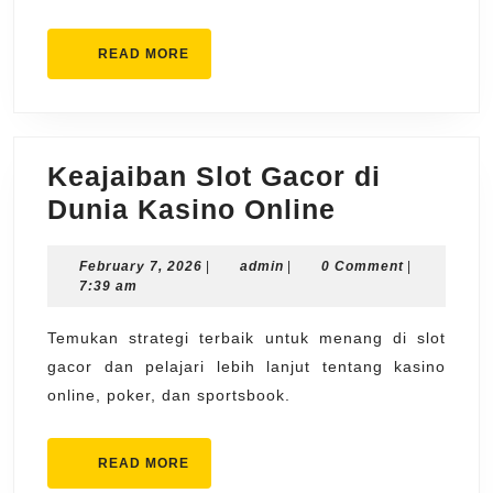
READ
READ MORE
MORE
Keajaiban Slot Gacor di
Keajaiban
Dunia Kasino Online
Slot
February
admin
February 7, 2026
|
admin
|
0 Comment
Gacor
|
7,
7:39 am
di
2026
Dunia
Temukan strategi terbaik untuk menang di slot
gacor dan pelajari lebih lanjut tentang kasino
Kasino
online, poker, dan sportsbook.
Online
READ
READ MORE
MORE