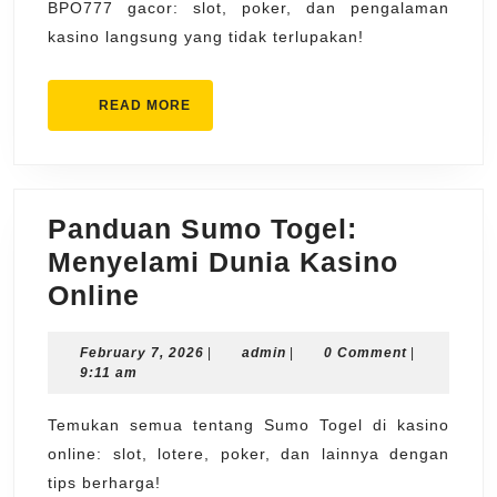
BPO777 gacor: slot, poker, dan pengalaman
Panduan
kasino langsung yang tidak terlupakan!
Slot
dan
READ
READ MORE
Poker
MORE
Panduan Sumo Togel:
Menyelami Dunia Kasino
Panduan
Online
Sumo
February
admin
February 7, 2026
Togel:
|
admin
|
0 Comment
|
7,
9:11 am
Menyelami
2026
Dunia
Temukan semua tentang Sumo Togel di kasino
online: slot, lotere, poker, dan lainnya dengan
Kasino
tips berharga!
Online