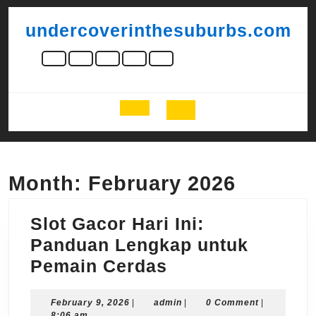
Skip
to
undercoverinthesuburbs.com
content
Skip
to
content
Open
Button
Month:
February 2026
Slot Gacor Hari Ini:
Panduan Lengkap untuk
Slot
Pemain Cerdas
Gacor
February
admin
February 9, 2026
|
admin
Hari
|
0 Comment
|
9,
8:06 am