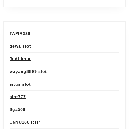
TAPIR328
dewa slot
Judi bola
wayang8899 slot
situs slot
slot777
Sga508
UNYU168 RTP