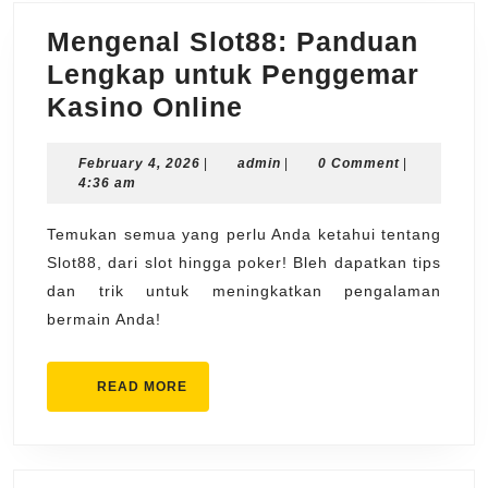
Mengenal Slot88: Panduan
Lengkap untuk Penggemar
Mengenal
Kasino Online
Slot88:
February
admin
February 4, 2026
|
admin
Panduan
|
0 Comment
|
4,
4:36 am
Lengkap
2026
untuk
Temukan semua yang perlu Anda ketahui tentang
Slot88, dari slot hingga poker! Bleh dapatkan tips
Penggemar
dan trik untuk meningkatkan pengalaman
Kasino
bermain Anda!
Online
READ
READ MORE
MORE