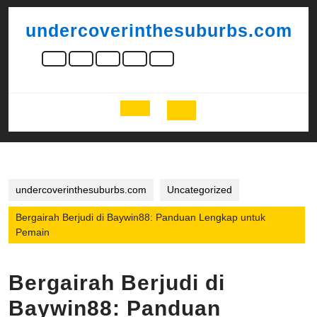
Skip
to
undercoverinthesuburbs.com
content
Skip
to
content
Open
Button
undercoverinthesuburbs.com
Uncategorized
Bergairah Berjudi di Baywin88: Panduan Lengkap untuk
Pemain
Bergairah Berjudi di
Baywin88: Panduan