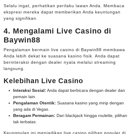
Selalu ingat, perhatikan perilaku lawan Anda. Membaca
ekspresi mereka dapat memberikan Anda keuntungan
yang signifikan.
4. Mengalami Live Casino di
Baywin88
Pengalaman bermain live casino di Baywin88 membawa
Anda lebih dekat ke suasana kasino fisik. Anda dapat
berinteraksi dengan dealer nyata melalui streaming
langsung.
Kelebihan Live Casino
Interaksi Sosial:
Anda dapat berbicara dengan dealer dan
pemain lain.
Pengalaman Otentik:
Suasana kasino yang mirip dengan
yang ada di Vegas.
Beragam Permainan:
Dari blackjack hingga roulette, pilihan
tak terbatas.
Keunggulan ini menjadikan live casino pilihan populer di