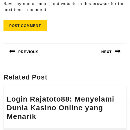
Save my name, email, and website in this browser for the
next time I comment.
Post
navigation
PREVIOUS
NEXT
Previous
Next
post:
post:
Related Post
Login Rajatoto88: Menyelami
Dunia Kasino Online yang
Login
Menarik
Rajatoto88: