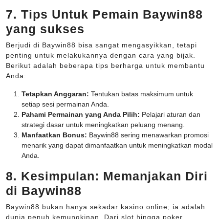
7. Tips Untuk Pemain Baywin88
yang sukses
Berjudi di Baywin88 bisa sangat mengasyikkan, tetapi
penting untuk melakukannya dengan cara yang bijak.
Berikut adalah beberapa tips berharga untuk membantu
Anda:
Tetapkan Anggaran:
Tentukan batas maksimum untuk
setiap sesi permainan Anda.
Pahami Permainan yang Anda Pilih:
Pelajari aturan dan
strategi dasar untuk meningkatkan peluang menang.
Manfaatkan Bonus:
Baywin88 sering menawarkan promosi
menarik yang dapat dimanfaatkan untuk meningkatkan modal
Anda.
8. Kesimpulan: Memanjakan Diri
di Baywin88
Baywin88 bukan hanya sekadar kasino online; ia adalah
dunia penuh kemungkinan. Dari slot hingga poker,