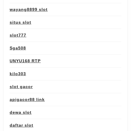
wayang8899 slot
situs slot
slot777
Sga508
UNYU168 RTP
kilo303
slot gacor
apigacor88 link
dewa slot
daftar slot