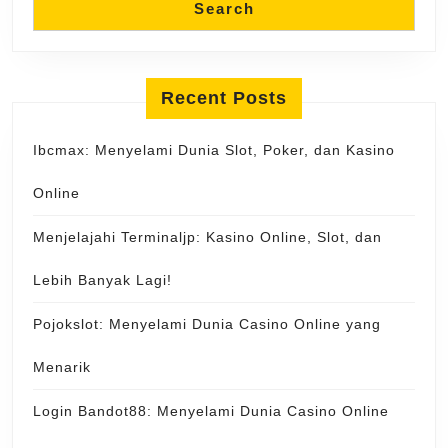
Search
Recent Posts
Ibcmax: Menyelami Dunia Slot, Poker, dan Kasino
Online
Menjelajahi Terminaljp: Kasino Online, Slot, dan
Lebih Banyak Lagi!
Pojokslot: Menyelami Dunia Casino Online yang
Menarik
Login Bandot88: Menyelami Dunia Casino Online