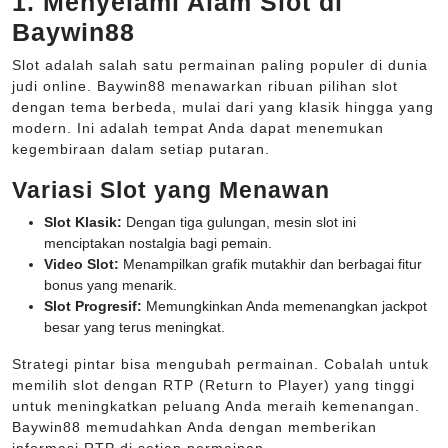
1. Menyelami Alam Slot di
Baywin88
Slot adalah salah satu permainan paling populer di dunia
judi online. Baywin88 menawarkan ribuan pilihan slot
dengan tema berbeda, mulai dari yang klasik hingga yang
modern. Ini adalah tempat Anda dapat menemukan
kegembiraan dalam setiap putaran.
Variasi Slot yang Menawan
Slot Klasik:
Dengan tiga gulungan, mesin slot ini
menciptakan nostalgia bagi pemain.
Video Slot:
Menampilkan grafik mutakhir dan berbagai fitur
bonus yang menarik.
Slot Progresif:
Memungkinkan Anda memenangkan jackpot
besar yang terus meningkat.
Strategi pintar bisa mengubah permainan. Cobalah untuk
memilih slot dengan RTP (Return to Player) yang tinggi
untuk meningkatkan peluang Anda meraih kemenangan.
Baywin88 memudahkan Anda dengan memberikan