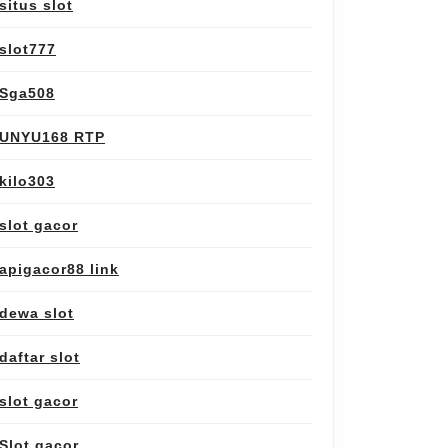
situs slot
slot777
Sga508
UNYU168 RTP
kilo303
slot gacor
apigacor88 link
dewa slot
daftar slot
slot gacor
Slot gacor