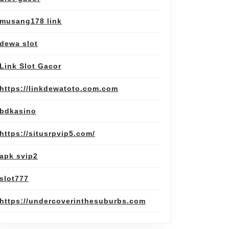
musang178 link
dewa slot
Link Slot Gacor
https://linkdewatoto.com.com
bdkasino
https://situsrpvip5.com/
apk svip2
slot777
https://undercoverinthesuburbs.com