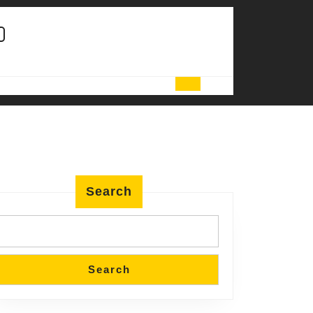
Search
Search