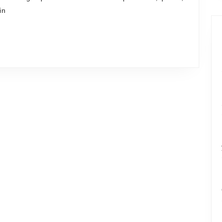
in
o
ung