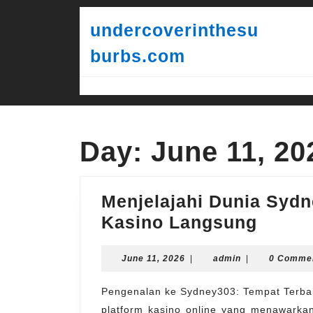
Skip
to
undercoverinthesu
content
Skip
burbs.com
to
content
Day:
June 11, 20
Menjelajahi Dunia Sydn
Menjel
Kasino Langsung
Dunia
June
admin
June 11, 2026
|
admin
|
Sydne
0 Comme
11,
Slot,
2026
Pengenalan ke Sydney303: Tempat Terbaik untuk Judi Online Selamat datang di Sydney303,
Poker
platform kasino online yang menawarkan