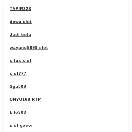
TAPIR328
dewa slot
Judi bola
wayang8899 slot
situs slot
slot777
Sga508
UNYU168 RTP
kilo303
slot gacor