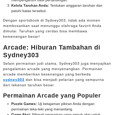
mempengaruhi hasil pertandingan.
Kelola Taruhan Anda:
Tentukan anggaran taruhan dan
patuhi batas tersebut.
Dengan sportsbook di Sydney303, tidak ada momen
membosankan saat menunggu olahraga favorit Anda
dimulai. Taruhan yang cerdas bisa membawa
kemenangan besar!
Arcade: Hiburan Tambahan di
Sydney303
Selain permainan judi utama, Sydney303 juga menyajikan
pengalaman arcade yang menyenangkan. Permainan
arcade memberikan kesenangan yang berbeda
sydney303
dan bisa menjadi pelarian yang sempurna
dari tekanan taruhan besar.
Permainan Arcade yang Populer
Puzzle Games:
Uji ketajaman pikiran Anda dengan
permainan teka-teki yang menantang.
Game Aksi:
Nikmati permainan yang penuh aksi untuk