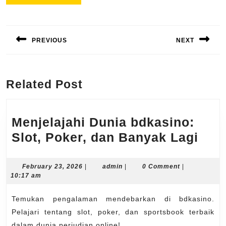
Post
navigation
PREVIOUS
NEXT
Previous
Next
post:
post:
Related Post
Menjelajahi Dunia bdkasino:
Menj
Slot, Poker, dan Banyak Lagi
Dun
bdka
February
admin
February 23, 2026
|
admin
|
0 Comment
|
23,
10:17 am
Slot
2026
Poke
Temukan pengalaman mendebarkan di bdkasino.
dan
Pelajari tentang slot, poker, dan sportsbook terbaik
dalam dunia perjudian online!