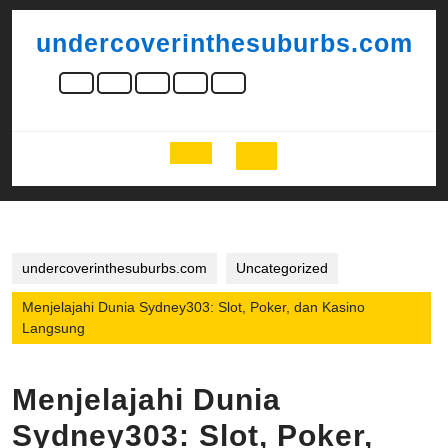
Skip
to
undercoverinthesuburbs.com
content
Skip
to
content
Open
Button
undercoverinthesuburbs.com
Uncategorized
Menjelajahi Dunia Sydney303: Slot, Poker, dan Kasino
Langsung
Menjelajahi Dunia
Sydney303: Slot, Poker,