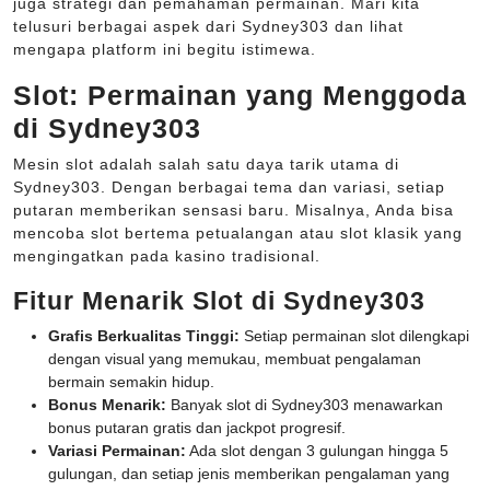
juga strategi dan pemahaman permainan. Mari kita
telusuri berbagai aspek dari Sydney303 dan lihat
mengapa platform ini begitu istimewa.
Slot: Permainan yang Menggoda
di Sydney303
Mesin slot adalah salah satu daya tarik utama di
Sydney303. Dengan berbagai tema dan variasi, setiap
putaran memberikan sensasi baru. Misalnya, Anda bisa
mencoba slot bertema petualangan atau slot klasik yang
mengingatkan pada kasino tradisional.
Fitur Menarik Slot di Sydney303
Grafis Berkualitas Tinggi:
Setiap permainan slot dilengkapi
dengan visual yang memukau, membuat pengalaman
bermain semakin hidup.
Bonus Menarik:
Banyak slot di Sydney303 menawarkan
bonus putaran gratis dan jackpot progresif.
Variasi Permainan:
Ada slot dengan 3 gulungan hingga 5
gulungan, dan setiap jenis memberikan pengalaman yang