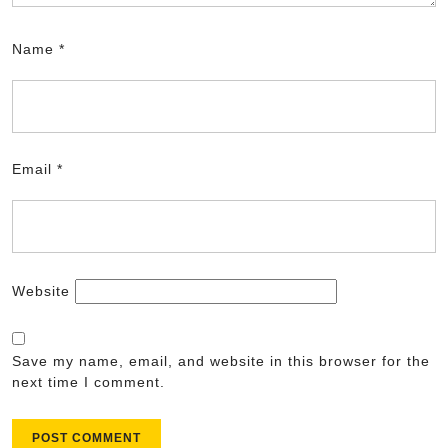
Name
*
Email
*
Website
Save my name, email, and website in this browser for the
next time I comment.