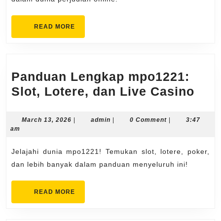
Ban
Lagi
READ
READ MORE
MORE
Panduan Lengkap mpo1221:
Pan
Slot, Lotere, dan Live Casino
Len
mpo
March
admin
March 13, 2026
|
admin
|
0 Comment
|
3:47
13,
am
Slot
2026
Lote
Jelajahi dunia mpo1221! Temukan slot, lotere, poker,
dan
dan lebih banyak dalam panduan menyeluruh ini!
Live
Cas
READ
READ MORE
MORE